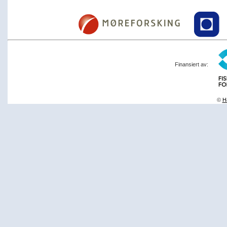
Finansiert av:
©
Ha