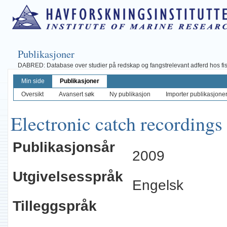
Publikasjoner
DABRED: Database over studier på redskap og fangstrelevant adferd hos fisk, 
Min side
Publikasjoner
Oversikt
Avansert søk
Ny publikasjon
Importer publikasjoner 
Electronic catch recordings
Publikasjonsår
2009
Utgivelsesspråk
Engelsk
Tilleggspråk