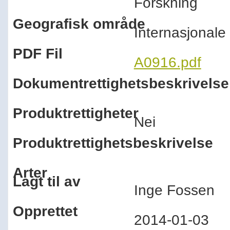
Forskning
Geografisk område
Internasjonal
PDF Fil
A0916.pdf
Dokumentrettighetsbeskrivelse
Produktrettigheter
Nei
Produktrettighetsbeskrivelse
Arter
Lagt til av
Inge Fossen
Opprettet
2014-01-03