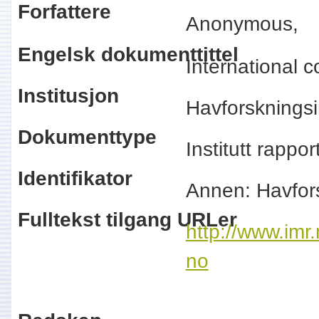
Forfattere
Anonymous,
Engelsk dokumenttittel
International 
Institusjon
Havforskningsi
Dokumenttype
Institutt rappo
Identifikator
Annen: Havfor
Fulltekst tilgang URLer
http://www.imr
no