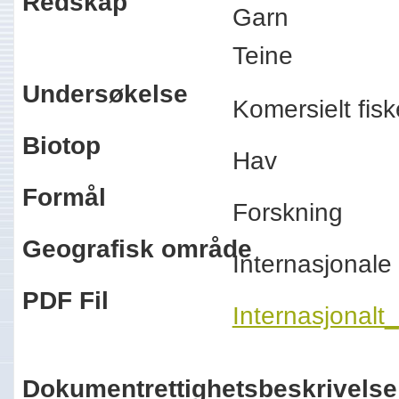
Redskap
Garn
Teine
Undersøkelse
Komersielt fi
Biotop
Hav
Formål
Forskning
Geografisk område
Internasjonal
PDF Fil
Internasjonal
Dokumentrettighetsbeskrivelse