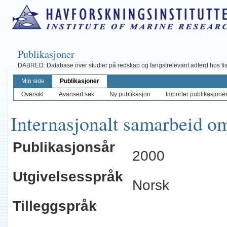
Publikasjoner
DABRED: Database over studier på redskap og fangstrelevant adferd hos fisk, 
Min side
Publikasjoner
Oversikt
Avansert søk
Ny publikasjon
Importer publikasjoner 
Internasjonalt samarbeid om
Publikasjonsår
2000
Utgivelsesspråk
Norsk
Tilleggspråk