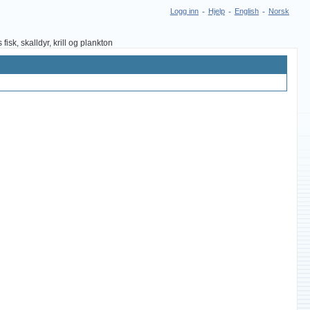
Logg inn
-
Hjelp
-
English
-
Norsk
sk, skalldyr, krill og plankton