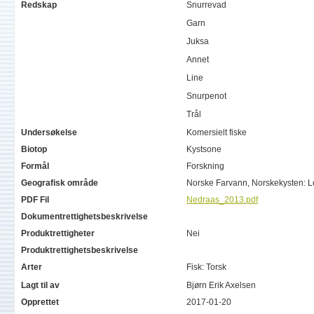
Redskap
Snurrevad
Garn
Juksa
Annet
Line
Snurpenot
Trål
Undersøkelse
Komersielt fiske
Biotop
Kystsone
Formål
Forskning
Geografisk område
Norske Farvann, Norskekysten: L
PDF Fil
Nedraas_2013.pdf
Dokumentrettighetsbeskrivelse
Produktrettigheter
Nei
Produktrettighetsbeskrivelse
Arter
Fisk: Torsk
Lagt til av
Bjørn Erik Axelsen
Opprettet
2017-01-20