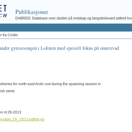
Publikasjoner
DABRED: Database over studier på redskap og fangstrelevant adferd hos fi
 fra Cristin
) under gytesesongen i Lofoten med spesiell fokus på snurrevad
 fisheries for north-east Arctic cod during the spawning season in
nish seine
gen nr.29-2013
1/hi-rapp_29_-2013.pdf/nb-no