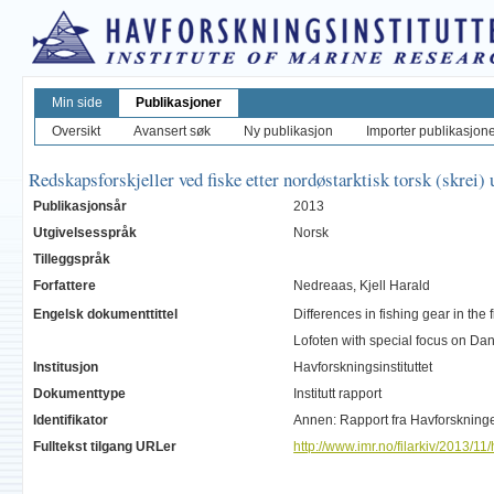
Min side
Publikasjoner
Oversikt
Avansert søk
Ny publikasjon
Importer publikasjoner
Redskapsforskjeller ved fiske etter nordøstarktisk torsk (skrei
Publikasjonsår
2013
Utgivelsesspråk
Norsk
Tilleggspråk
Forfattere
Nedreaas, Kjell Harald
Engelsk dokumenttittel
Differences in fishing gear in the
Lofoten with special focus on Da
Institusjon
Havforskningsinstituttet
Dokumenttype
Institutt rapport
Identifikator
Annen: Rapport fra Havforsknin
Fulltekst tilgang URLer
http://www.imr.no/filarkiv/2013/1