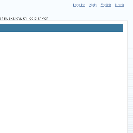
Logg inn
-
Hjelp
-
English
-
Norsk
sk, skalldyr, krill og plankton