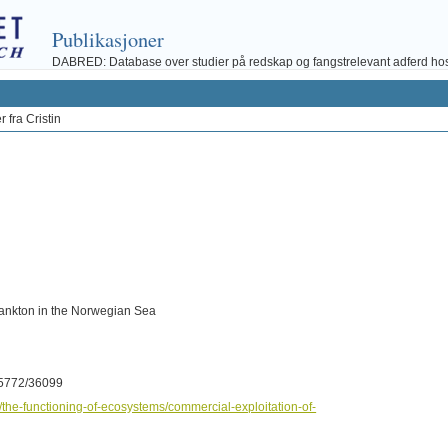
Publikasjoner
DABRED: Database over studier på redskap og fangstrelevant adferd hos fi
 fra Cristin
lankton in the Norwegian Sea
10.5772/36099
the-functioning-of-ecosystems/commercial-exploitation-of-