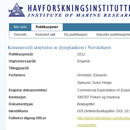
Min side
Publikasjoner
Oversikt
Avansert søk
Ny publikasjon
Importer publikasjoner
Kommersiell utnyttelse av dyreplankton i Norskehavet
Publikasjonsår
2012
Utgivelsesspråk
Engelsk
Tilleggspråk
Forfattere
Grimaldo, Eduardo
Gjøsund, Svein Helge
Engelsk dokumenttittel
Commercial Exploitation of Zoop
Institusjon
SINTEF Fiskeri og Havbruk
Dokumenttype
Bokkapittel
Identifikator
DOI (Artikler/bokkapitler: DOI: 
Fulltekst tilgang URLer
http://www.intechopen.com/books/
zooplankton