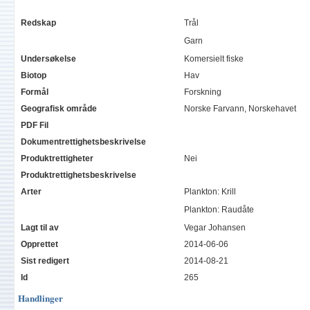
Redskap
Trål
Garn
Undersøkelse
Komersielt fiske
Biotop
Hav
Formål
Forskning
Geografisk område
Norske Farvann, Norskehavet
PDF Fil
Dokumentrettighetsbeskrivelse
Produktrettigheter
Nei
Produktrettighetsbeskrivelse
Arter
Plankton: Krill
Plankton: Raudåte
Lagt til av
Vegar Johansen
Opprettet
2014-06-06
Sist redigert
2014-08-21
Id
265
Handlinger