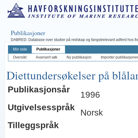
Publikasjoner
DABRED: Database over studier på redskap og fangstrelevant adferd hos fisk, 
Min side
Publikasjoner
Oversikt
Avansert søk
Ny publikasjon
Importer publikasjoner 
Diettundersøkelser på blåla
Publikasjonsår
1996
Utgivelsesspråk
Norsk
Tilleggspråk