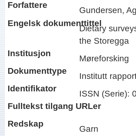
Forfattere
Gundersen, Ag
Engelsk dokumenttittel
Dietary surveys
the Storegga
Institusjon
Møreforsking
Dokumenttype
Institutt rappo
Identifikator
ISSN (Serie):
Fulltekst tilgang URLer
Redskap
Garn